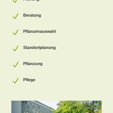
N
N
Beratung
N
Pflanzenauswahl
N
Standortplanung
N
Pflanzung
N
Pflege